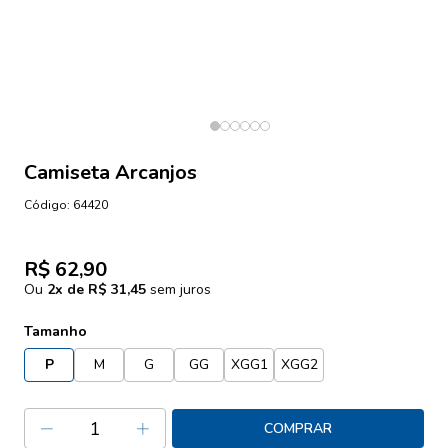
Camiseta Arcanjos
Código:
64420
R$ 62,90
Ou
2
x de
R$ 31,45
sem juros
Tamanho
P
M
G
GG
XGG1
XGG2
COMPRAR