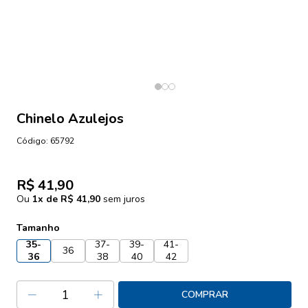
Chinelo Azulejos
Código:
65792
R$ 41,90
Ou
1
x de
R$ 41,90
sem juros
Tamanho
35-
37-
39-
41-
36
36
38
40
42
COMPRAR