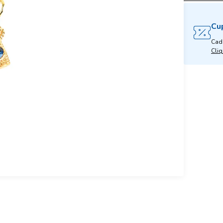
Cu
Cad
Cliq