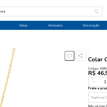
Velas
Vestuário
Decoração
Colar 
Código:
5685
R$ 46,
Ou
1
x de
R$
Frete e pra
Não sei meu 