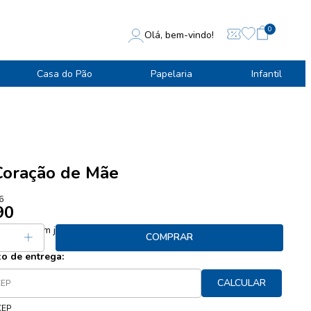
0
Olá, bem-vindo!
Casa do Pão
Papelaria
Infantil
Coração de Mãe
6
90
 46,90
sem juros
COMPRAR
zo de entrega:
CALCULAR
CEP