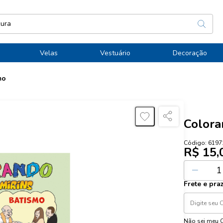
Velas
Vestuário
Decoração
mo
Colora
Código:
6197
R$ 15,
Ou
1
x de
R$
Frete e pra
Não sei meu 