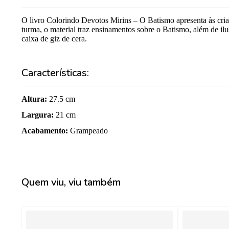
O livro Colorindo Devotos Mirins – O Batismo apresenta às crian
turma, o material traz ensinamentos sobre o Batismo, além de i
caixa de giz de cera.
Características:
Altura
:
27.5 cm
Largura
:
21 cm
Acabamento
:
Grampeado
Quem viu, viu também