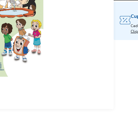
Cu
Cad
Cliq