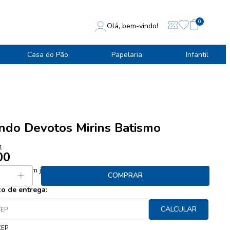
0
Olá, bem-vindo!
Casa do Pão
Papelaria
Infantil
ndo Devotos Mirins Batismo
1
00
 15,00
sem juros
COMPRAR
zo de entrega:
CALCULAR
CEP