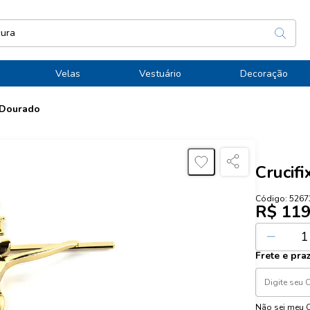
Velas
Vestuário
Decoração
e Dourado
Crucif
Código:
5267
R$ 119
Ou
4
x de
R$
Frete e pra
Não sei meu 