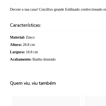
Decore a sua casa! Crucifixo grande Estilizado confeccionado e
Características:
Material
:
Zinco
Altura
:
28.8 cm
Largura
:
18.8 cm
Acabamento
:
Banho dourado
Quem viu, viu também