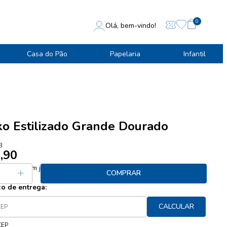
0
Olá, bem-vindo!
Casa do Pão
Papelaria
Infantil
ixo Estilizado Grande Dourado
3
,90
 29,97
sem juros
COMPRAR
zo de entrega:
CALCULAR
CEP