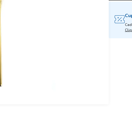
Cu
Cad
Cliq