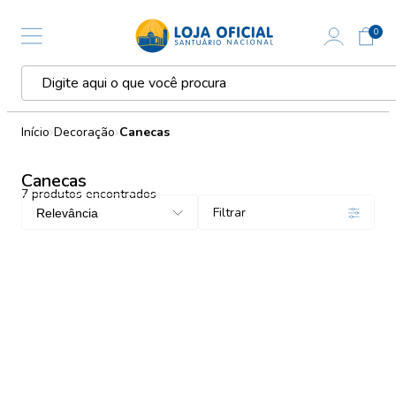
0
Início
Decoração
Canecas
Canecas
7
produtos encontrados
Filtrar
Relevância