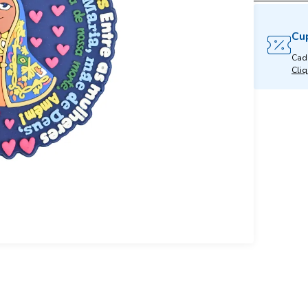
Cu
Cad
Cliq