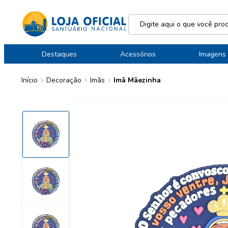
Destaques
Acessórios
Imagens
Início
Decoração
Imãs
Imã Mãezinha