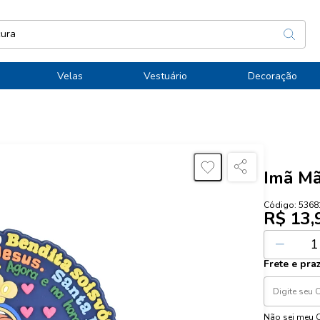
Velas
Vestuário
Decoração
Imã Mã
Código:
5368
R$ 13,
Ou
1
x de
R$
Frete e pra
Não sei meu 