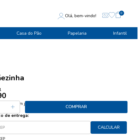
0
Olá, bem-vindo!
Casa do Pão
Papelaria
Infantil
ezinha
1
90
 13,90
sem juros
COMPRAR
zo de entrega:
CALCULAR
CEP