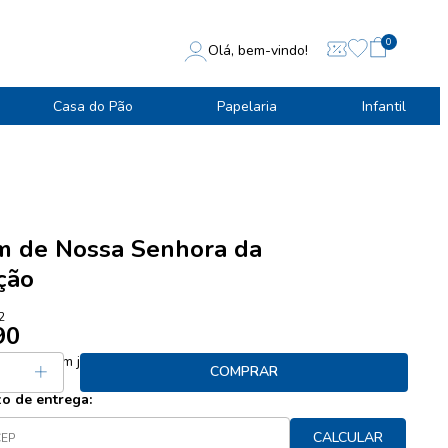
0
Olá, bem-vindo!
Casa do Pão
Papelaria
Infantil
 de Nossa Senhora da
ção
2
90
 29,63
sem juros
COMPRAR
zo de entrega:
CALCULAR