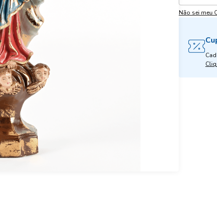
Não sei meu 
Cu
Cad
Cliq