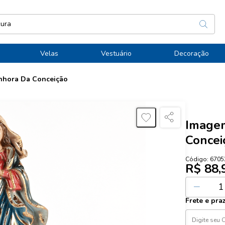
Velas
Vestuário
Decoração
nhora Da Conceição
Imagem
Concei
Código:
6705
R$ 88,
Ou
3
x de
R$
Frete e pra