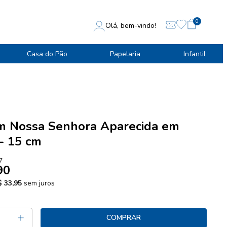
0
Olá, bem-vindo!
Casa do Pão
Papelaria
Infantil
 Nossa Senhora Aparecida em
- 15 cm
7
90
 33,95
sem juros
COMPRAR