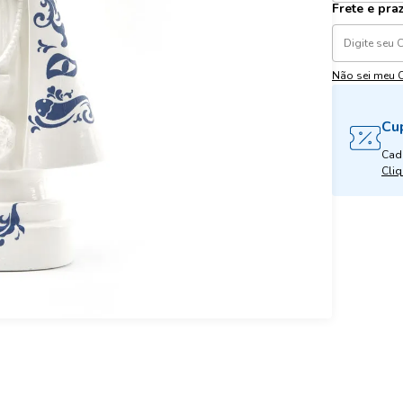
Frete e pra
Não sei meu 
Cu
Cad
Cliq