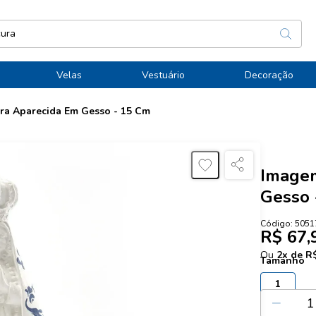
Velas
Vestuário
Decoração
a Aparecida Em Gesso - 15 Cm
Imagem
Gesso 
Código:
5051
R$ 67,
Ou
2
x de
R$
Tamanho
1