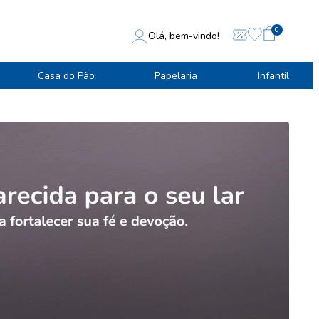
0
Olá, bem-vindo!
Casa do Pão
Papelaria
Infantil