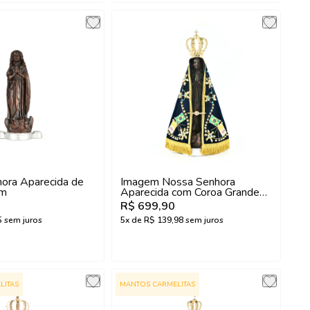
ora Aparecida de
Imagem Nossa Senhora
cm
Aparecida com Coroa Grande
Especial
R$ 699,90
5
sem juros
5
x de
R$ 139,98
sem juros
LITAS
MANTOS CARMELITAS