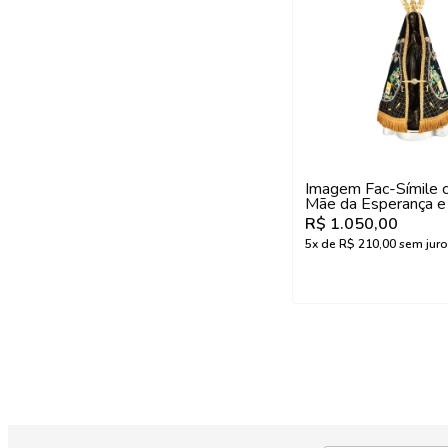
Imagem Fac-Símile
Mãe da Esperança e
Grande Especial
R$ 1.050,00
5
x de
R$ 210,00
sem juro