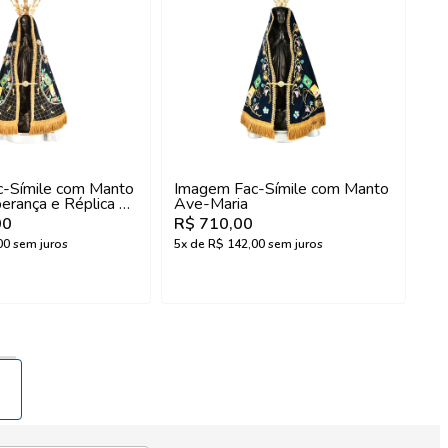
-Símile com Manto
Imagem Fac-Símile com Manto
erança e Réplica da
Ave-Maria
l
00
R$ 710,00
00
sem juros
5
x de
R$ 142,00
sem juros