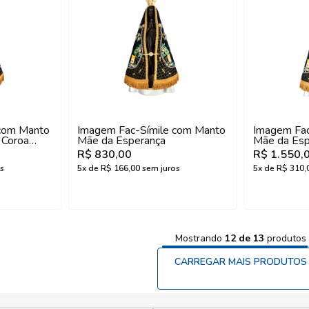
 com Manto
Imagem Fac-Símile com Manto
Imagem Fac
 Coroa
Mãe da Esperança
Mãe da Esp
Coroa Oficia
R$ 830,00
R$ 1.550,
s
5
x de
R$ 166,00
sem juros
5
x de
R$ 310,
Mostrando
12
de
13
produtos
CARREGAR MAIS PRODUTOS