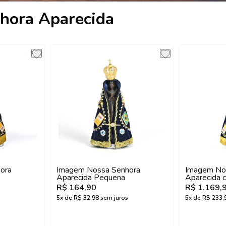
hora Aparecida
s
ora
Imagem Nossa Senhora
Imagem No
Aparecida Pequena
Aparecida 
Coroa Oficia
R$ 164,90
R$ 1.169,
5
x de
R$ 32,98
sem juros
5
x de
R$ 233,