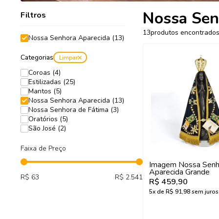
Nossa Sen
Filtros
13
produtos encontrado
Nossa Senhora Aparecida (13)
Categorias
Limpar
Coroas (4)
Estilizadas (25)
Mantos (5)
Nossa Senhora Aparecida (13)
Nossa Senhora de Fátima (3)
Oratórios (5)
São José (2)
Faixa de Preço
Imagem Nossa Senh
Aparecida Grande
R$ 63
R$ 2.541
R$ 459,90
5
x de
R$ 91,98
sem juros