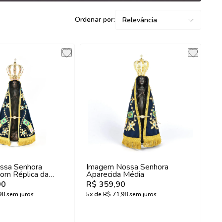
Ordenar por:
Relevância
ssa Senhora
Imagem Nossa Senhora
com Réplica da
Aparecida Média
l
90
R$ 359,90
98
sem juros
5
x de
R$ 71,98
sem juros