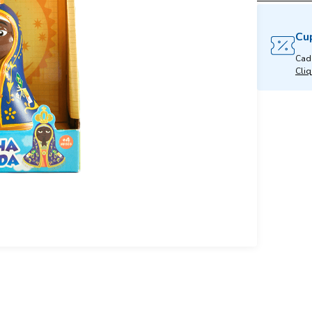
Cu
Cad
Cliq