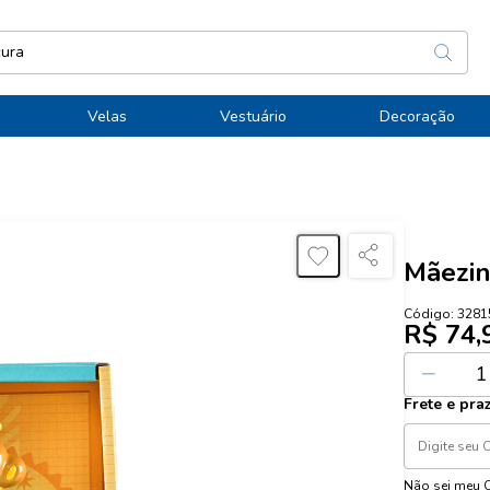
Velas
Vestuário
Decoração
Mãezin
Código:
3281
R$ 74,
Ou
2
x de
R$
Frete e pra
Não sei meu 