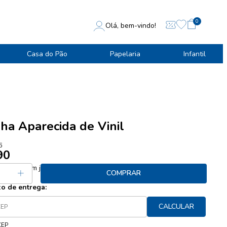
0
Olá, bem-vindo!
Casa do Pão
Papelaria
Infantil
ha Aparecida de Vinil
5
90
 37,45
sem juros
COMPRAR
zo de entrega:
CALCULAR
CEP