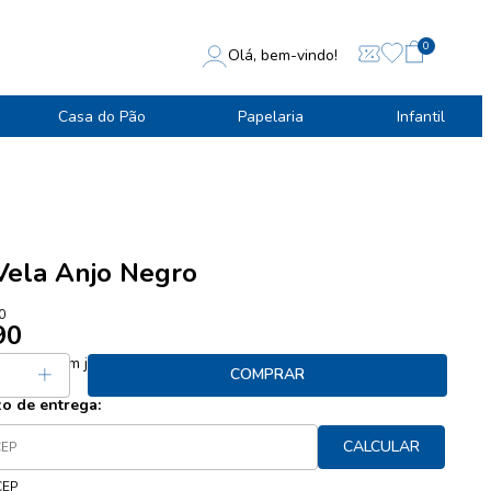
0
Olá, bem-vindo!
Casa do Pão
Papelaria
Infantil
Vela Anjo Negro
0
90
 27,90
sem juros
COMPRAR
zo de entrega:
CALCULAR
CEP