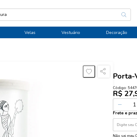
Velas
Vestuário
Decoração
Porta-
Código:
5447
R$ 27,
Ou
1
x de
R$
Frete e pra
Não sei meu 