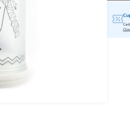
Cu
Cad
Cliq