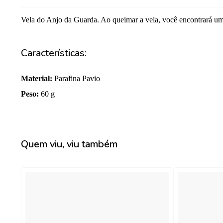
Vela do Anjo da Guarda. Ao queimar a vela, você encontrará um
Características:
Material
:
Parafina Pavio
Peso
:
60 g
Quem viu, viu também