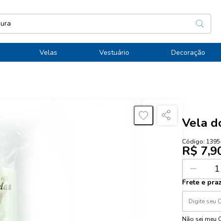
Velas
Vestuário
Decoração
Vela d
Código:
1395
R$ 7,9
Ou
1
x de
R$
Frete e pra
Não sei meu 