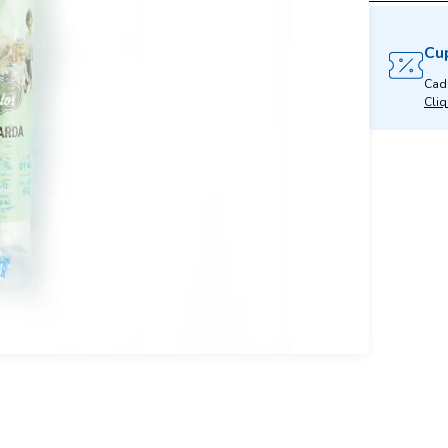
Cu
Cad
Cliq