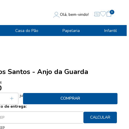
0
Olá, bem-vindo!
Casa do Pão
Papelaria
Infantil
os Santos - Anjo da Guarda
4
0
 7,90
sem juros
COMPRAR
zo de entrega:
CALCULAR
CEP