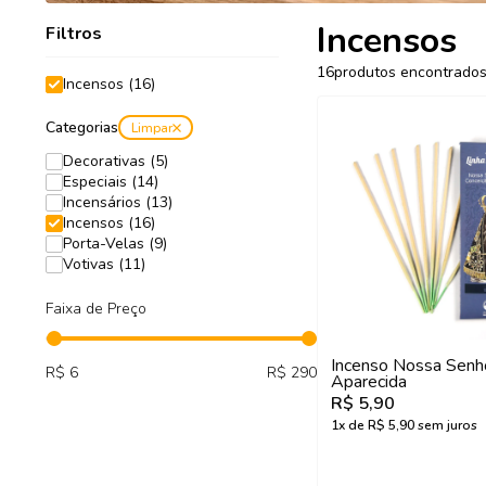
Incensos
Filtros
16
produtos encontrado
Incensos (16)
Categorias
Limpar
Decorativas (5)
Especiais (14)
Incensários (13)
Incensos (16)
Porta-Velas (9)
Votivas (11)
Faixa de Preço
Incenso Nossa Senh
R$ 6
R$ 290
Aparecida
R$ 5,90
1
x de
R$ 5,90
sem juros