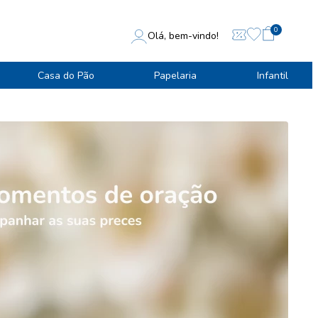
0
Olá, bem-vindo!
Casa do Pão
Papelaria
Infantil