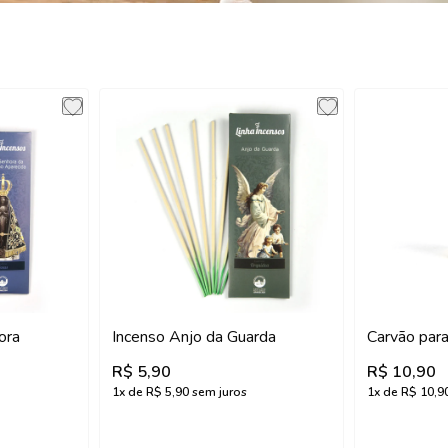
s
ora
Incenso Anjo da Guarda
Carvão para
R$ 5,90
R$ 10,90
1
x de
R$ 5,90
sem juros
1
x de
R$ 10,9